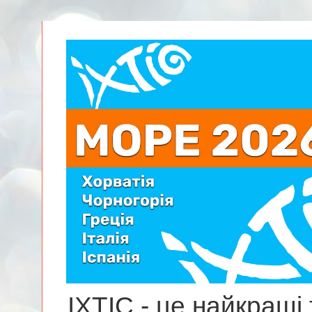
ІХТІС - це найкращі