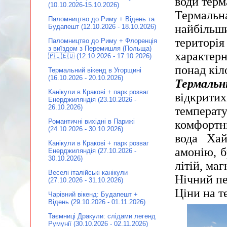
води терм
(10.10.2026-15.10.2026)
Термальна
Паломництво до Риму + Відень та
найбільши
Будапешт (12.10.2026 - 18.10.2026)
територі
Паломництво до Риму + Флоренція
з виїздом з Перемишля (Польща)
характер
🇵🇱🇪🇺 (12.10.2026 - 17.10.2026)
понад кіл
Термальний вікенд в Угорщині
(16.10.2026 - 20.10.2026)
Термальн
Канікули в Кракові + парк розваг
відкрити
Енерджиляндія (23.10.2026 -
26.10.2026)
температ
Романтичні вихідні в Парижі
комфортн
(24.10.2026 - 30.10.2026)
вода Хай
Канікули в Кракові + парк розваг
амонію, б
Енерджиляндія (27.10.2026 -
30.10.2026)
літій, маг
Веселі італійські канікули
Нічний пе
(27.10.2026 - 31.10.2026)
Ціни на т
Чарівний вікенд: Будапешт +
Відень (29.10.2026 - 01.11.2026)
Таємниці Дракули: слідами легенд
Румунії (30.10.2026 - 02.11.2026)