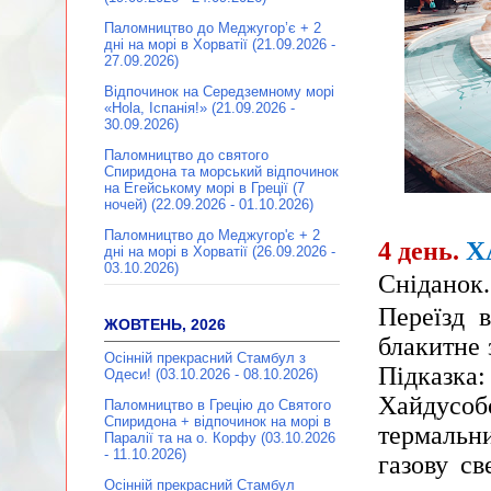
Паломництво до Меджугор’є + 2
дні на морі в Хорватії (21.09.2026 -
27.09.2026)
Відпочинок на Середземному морі
«Hola, Іспанія!» (21.09.2026 -
30.09.2026)
Паломництво до святого
Спиридона та морський відпочинок
на Егейському морі в Греції (7
ночей) (22.09.2026 - 01.10.2026)
Паломництво до Меджугор'є + 2
Х
4 день.
дні на морі в Хорватії (26.09.2026 -
03.10.2026)
Сніданок.
Переїзд 
ЖОВТЕНЬ, 2026
блакитне 
Осінній прекрасний Стамбул з
Підказк
Одеси! (03.10.2026 - 08.10.2026)
Хайдусобо
Паломництво в Грецію до Святого
Спиридона + відпочинок на морі в
термальни
Паралії та на о. Корфу (03.10.2026
- 11.10.2026)
газову св
Осінній прекрасний Стамбул