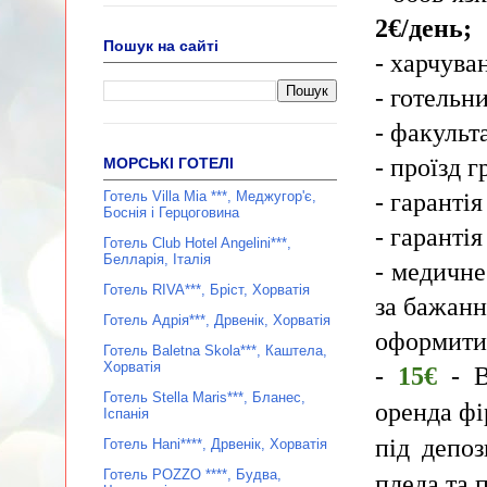
2€/день;
Пошук на сайті
- харчува
- готельни
- факульт
- проїзд 
МОРСЬКІ ГОТЕЛІ
- гарантія
Готель Villa Mia ***, Меджугор'є,
Боснія і Герцоговина
- гаранті
Готель Club Hotel Angelini***,
Белларія, Італія
- медичн
Готель RIVA***, Бріст, Хорватія
за бажан
Готель Адрія***, Дрвенік, Хорватія
оформити 
Готель Baletna Skola***, Каштела,
Хорватія
-
15€
- В
Готель Stella Maris***, Бланес,
оренда фі
Іспанія
під депо
Готель Hani****, Дрвенік, Хорватія
Готель POZZO ****, Будва,
пледа та 