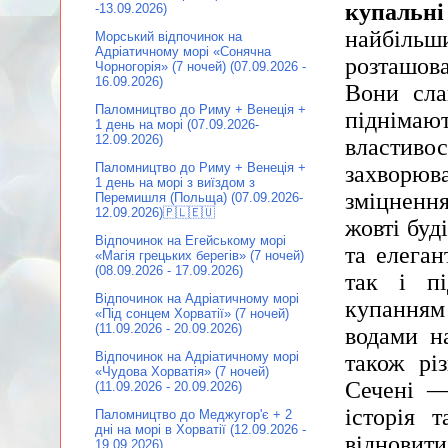
купальні
-13.09.2026)
найбільш
Морський відпочинок на
Адріатичному морі «Сонячна
розташова
Чорногорія» (7 ночей) (07.09.2026 -
16.09.2026)
Вони сла
Паломництво до Риму + Венеція +
піднімаю
1 день на морі (07.09.2026-
12.09.2026)
властиво
Паломництво до Риму + Венеція +
захворюва
1 день на морі з виїздом з
зміцненн
Перемишля (Польща) (07.09.2026-
12.09.2026)🇵🇱🇪🇺
жовті буд
Відпочинок на Егейському морі
та елеган
«Магія грецьких берегів» (7 ночей)
(08.09.2026 - 17.09.2026)
так і п
Відпочинок на Адріатичному морі
купанням 
«Під сонцем Хорватії» (7 ночей)
(11.09.2026 - 20.09.2026)
водами на
Відпочинок на Адріатичному морі
також рі
«Чудова Хорватія» (7 ночей)
Сечені —
(11.09.2026 - 20.09.2026)
історія 
Паломництво до Меджугор'є + 2
дні на морі в Хорватії (12.09.2026 -
відновит
19.09.2026)