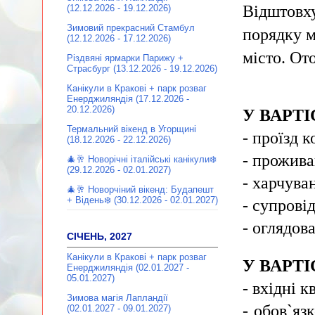
Відштовху
(12.12.2026 - 19.12.2026)
Зимовий прекрасний Стамбул
порядку м
(12.12.2026 - 17.12.2026)
місто. От
Різдвяні ярмарки Парижу +
Страсбург (13.12.2026 - 19.12.2026)
Канікули в Кракові + парк розваг
Енерджиляндія (17.12.2026 -
20.12.2026)
У ВАРТІ
Термальний вікенд в Угорщині
- проїзд 
(18.12.2026 - 22.12.2026)
- прожива
🎄🥂 Новорічні італійські канікули❄️
(29.12.2026 - 02.01.2027)
- харчуван
🎄🥂 Новорчіний вікенд: Будапешт
+ Відень❄️ (30.12.2026 - 02.01.2027)
- супрові
- оглядов
СІЧЕНЬ, 2027
Канікули в Кракові + парк розваг
У ВАРТІ
Енерджиляндія (02.01.2027 -
05.01.2027)
- вхідні к
Зимова магія Лапландії
- обов`яз
(02.01.2027 - 09.01.2027)