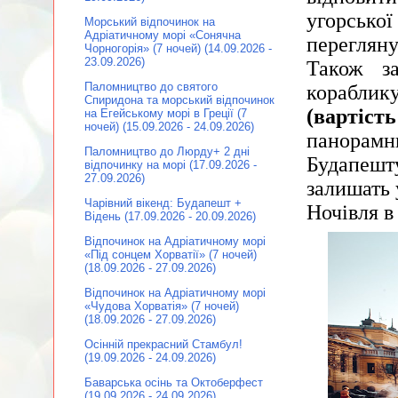
угорсько
Морський відпочинок на
Адріатичному морі «Сонячна
переглян
Чорногорія» (7 ночей) (14.09.2026 -
23.09.2026)
Також з
Паломництво до святого
корабли
Спиридона та морський відпочинок
(вартіст
на Егейському морі в Греції (7
ночей) (15.09.2026 - 24.09.2026)
панорам
Паломництво до Люрду+ 2 дні
Будапешт
відпочинку на морі (17.09.2026 -
27.09.2026)
залишать 
Чарівний вікенд: Будапешт +
Ночівля в 
Відень (17.09.2026 - 20.09.2026)
Відпочинок на Адріатичному морі
«Під сонцем Хорватії» (7 ночей)
(18.09.2026 - 27.09.2026)
Відпочинок на Адріатичному морі
«Чудова Хорватія» (7 ночей)
(18.09.2026 - 27.09.2026)
Осінній прекрасний Стамбул!
(19.09.2026 - 24.09.2026)
Баварська осінь та Октоберфест
(19.09.2026 - 24.09.2026)