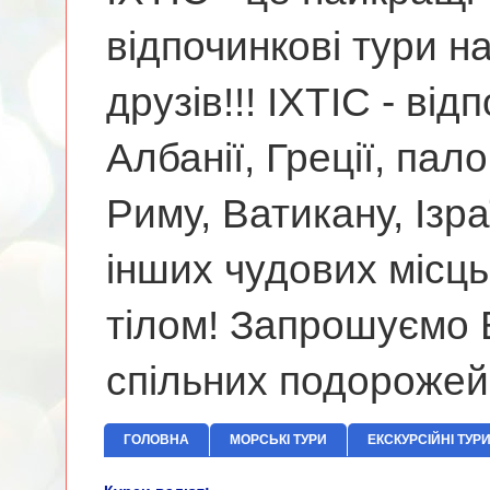
відпочинкові тури н
друзів!!! ІХТІС - від
Албанії, Греції, па
Риму, Ватикану, Ізр
інших чудових місць
тілом! Запрошуємо В
спільних подорожей
ГОЛОВНА
МОРСЬКІ ТУРИ
ЕКСКУРСІЙНІ ТУР
Термальний 