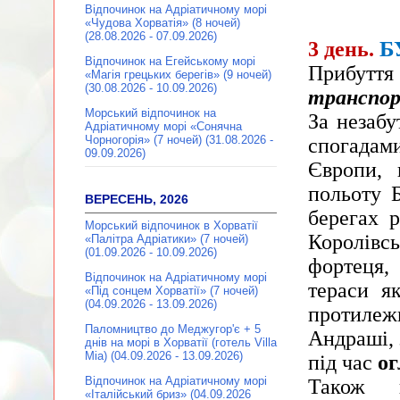
Відпочинок на Адріатичному морі
«Чудова Хорватія» (8 ночей)
(28.08.2026 - 07.09.2026)
Б
3 день.
Відпочинок на Егейському морі
Прибутт
«Магія грецьких берегів» (9 ночей)
(30.08.2026 - 10.09.2026)
транспор
Морський відпочинок на
За незаб
Адріатичному морі «Сонячна
Чорногорія» (7 ночей) (31.08.2026 -
спогадам
09.09.2026)
Європи, 
польоту 
ВЕРЕСЕНЬ, 2026
берегах 
Морський відпочинок в Хорватії
Королівс
«Палітра Адріатики» (7 ночей)
(01.09.2026 - 10.09.2026)
фортеця,
Відпочинок на Адріатичному морі
тераси я
«Під сонцем Хорватії» (7 ночей)
(04.09.2026 - 13.09.2026)
протилеж
Паломництво до Меджугор'є + 5
Андраші, 
днів на морі в Хорватії (готель Villa
Mia) (04.09.2026 - 13.09.2026)
під час
ог
Відпочинок на Адріатичному морі
Також 
«Італійський бриз» (04.09.2026