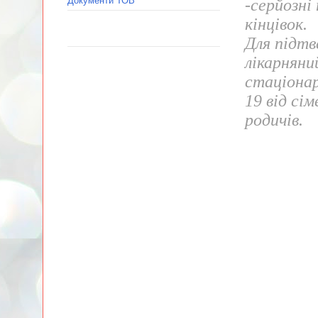
Документи ТОВ
-серйозні
кінцівок.
Для підтв
лікарняни
стаціонар
19 від сі
родичів.