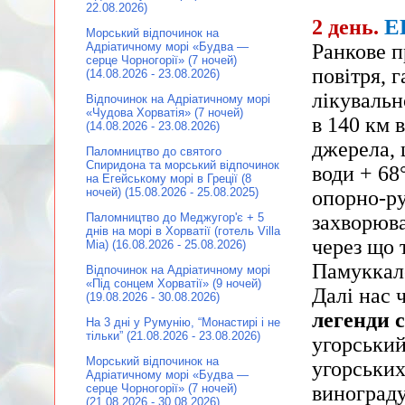
22.08.2026)
Е
2 день.
Морський відпочинок на
Ранкове п
Адріатичному морі «Будва —
серце Чорногорії» (7 ночей)
повітря, 
(14.08.2026 - 23.08.2026)
лікувальн
Відпочинок на Адріатичному морі
«Чудова Хорватія» (7 ночей)
в 140 км 
(14.08.2026 - 23.08.2026)
джерела, 
Паломництво до святого
Спиридона та морський відпочинок
води + 68
на Егейському морі в Греції (8
ночей) (15.08.2026 - 25.08.2025)
опорно-ру
захворюва
Паломництво до Меджугор'є + 5
днів на морі в Хорватії (готель Villa
через що 
Mia) (16.08.2026 - 25.08.2026)
Памуккал
Відпочинок на Адріатичному морі
«Під сонцем Хорватії» (9 ночей)
Далі нас 
(19.08.2026 - 30.08.2026)
легенди 
На 3 дні у Румунію, “Монастирі і не
тільки” (21.08.2026 - 23.08.2026)
угорський
Морський відпочинок на
угорських
Адріатичному морі «Будва —
винограду
серце Чорногорії» (7 ночей)
(21.08.2026 - 30.08.2026)