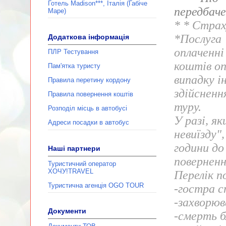
Готель Madison***, Італія (Габіче
передбаче
Маре)
* * Стра
*Послуга
Додаткова інформація
оплаченні
ПЛР Тестування
коштів оп
Пам'ятка туристу
випадку 
Правила перетину кордону
здійсненн
Правила повернення коштів
туру.
Розподіл місць в автобусі
У разі, я
Адреси посадки в автобус
невиїзду"
години до
Наші партнери
поверненн
Туристичний оператор
ХОЧУ!TRAVEL
Перелік п
Туристична агенція ОGО TOUR
-гостра с
-захворюв
Документи
-смерть б