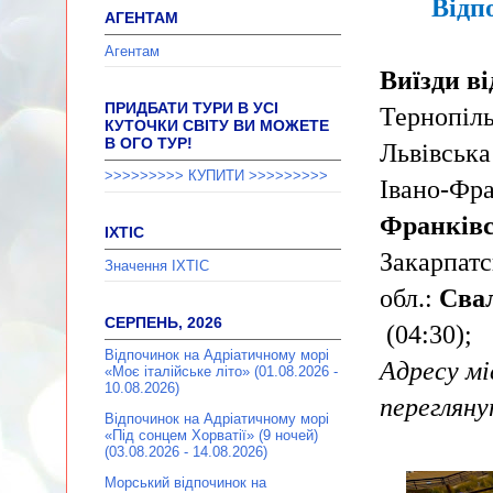
Відп
АГЕНТАМ
Агентам
Виїзди ві
ПРИДБАТИ ТУРИ В УСІ
Тернопіль
КУТОЧКИ СВІТУ ВИ МОЖЕТЕ
В ОГО ТУР!
Львівська
>>>>>>>>> КУПИТИ >>>>>>>>>
Івано-Фра
Франків
ІХТІС
Закарпатс
Значення ІХТІС
обл.:
Сва
СЕРПЕНЬ, 2026
(04:30);
Відпочинок на Адріатичному морі
Адресу мі
«Моє італійське літо» (01.08.2026 -
10.08.2026)
переглян
Відпочинок на Адріатичному морі
«Під сонцем Хорватії» (9 ночей)
(03.08.2026 - 14.08.2026)
Морський відпочинок на