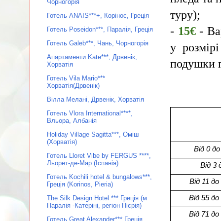
Чорногорія
туру);
Готель ANAIS***+, Корінос, Греція
-
15
€
- Ва
Готель Poseidon***, Паралія, Греція
Готель Galeb***, Чань, Чорногорія
у розмір
Апартаменти Kate***, Дрвенік,
подушки п
Хорватія
Готель Vila Mario***
Хорватія(Дрвенік)
Вілла Мелані, Дрвенік, Хорватія
Готель Vlora International****,
Вльора, Албанія
Страху
Holiday Village Sagitta***, Оміш
(Хорватія)
Від 0 до
Готель Lloret Vibe by FERGUS ****,
Льорет-де-Мар (Іспанія)
Від 3 
Готель Kochili hotel & bungalows***,
Від 11 до
Греція (Korinos, Pieria)
Від 55 до
The Silk Design Hotel *** Греція (м
Паралія -Катеріні, регіон Пієрія)
Від 71 до
Готель Great Alexander*** Греція