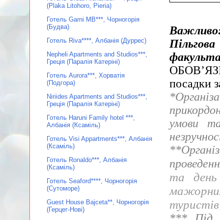
(Plaka Litohoro, Pieria)
Готель Garni MB***, Чорногорія
(Будва)
Важливо
Готель Riva****, Албанія (Дуррес)
Пільгова
факультат
Nepheli Apartments and Studios***,
Греція (Паралія Катеріні)
ОБОВ’ЯЗ
Готель Aurora***, Хорватія
посадки з
(Подгора)
*Організа
Niriides Apartments and Studios***,
Греція (Паралія Катеріні)
прикордо
Готель Haruni Family hotel ***,
умови т
Албанія (Ксаміль)
незручнос
Готель Visi Appartments***, Албанія
(Ксаміль)
**Органі
Готель Ronaldo***, Албанія
проведенн
(Ксаміль)
та день
Готель Seaford****, Чорногорія
мажорни
(Сутоморе)
туристів
Guest House Bajceta**, Чорногорія
(Герцег-Нові)
*** Під 