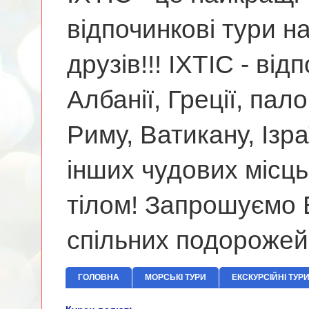
відпочинкові тури н
друзів!!! ІХТІС - від
Албанії, Греції, па
Риму, Ватикану, Ізр
інших чудових місць
тілом! Запрошуємо В
спільних подорожей
ГОЛОВНА
МОРСЬКІ ТУРИ
ЕКСКУРСІЙНІ ТУР
Hotel Villa 