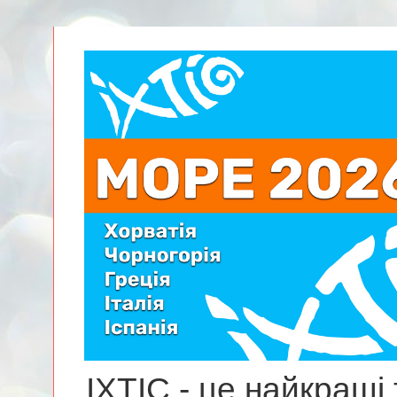
ІХТІС - це найкращі