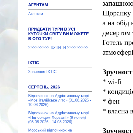
запашною 
АГЕНТАМ
Щоранку у
Агентам
а на обід
ПРИДБАТИ ТУРИ В УСІ
десертом 
КУТОЧКИ СВІТУ ВИ МОЖЕТЕ
В ОГО ТУР!
Готель пр
>>>>>>>>> КУПИТИ >>>>>>>>>
атмосфері
ІХТІС
Зручності
Значення ІХТІС
* wi-fi
СЕРПЕНЬ, 2026
* кондиці
Відпочинок на Адріатичному морі
* фен
«Моє італійське літо» (01.08.2026 -
10.08.2026)
* власна 
Відпочинок на Адріатичному морі
«Під сонцем Хорватії» (9 ночей)
(03.08.2026 - 14.08.2026)
Зручності
Морський відпочинок на