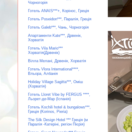
Чорногорія
Готель ANAIS***+, Корінос, Греція
Готель Poseidon***, Паралія, Греція
Готель Galeb***, Чань, Чорногорія
Апартаменти Kate***, Дрвенік,
Хорватія
Готель Vila Mario***
Хорватія(Дрвенік)
Вілла Мелані, Дрвенік, Хорватія
Готель Vlora International****,
Вльора, Албанія
Holiday Village Sagitta***, Оміш
(Хорватія)
Готель Lloret Vibe by FERGUS ****,
Льорет-де-Мар (Іспанія)
Готель Kochili hotel & bungalows***,
Греція (Korinos, Pieria)
The Silk Design Hotel *** Греція (м
Паралія -Катеріні, регіон Пієрія)