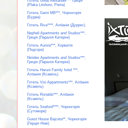
Готель Great Alexander*** Греція
(Plaka Litohoro, Pieria)
Готель Garni MB***, Чорногорія
(Будва)
Готель Riva****, Албанія (Дуррес)
Nepheli Apartments and Studios***,
Греція (Паралія Катеріні)
Готель Aurora***, Хорватія
(Подгора)
Niriides Apartments and Studios***,
Греція (Паралія Катеріні)
Готель Haruni Family hotel ***,
Албанія (Ксаміль)
Готель Visi Appartments***, Албанія
(Ксаміль)
Готель Ronaldo***, Албанія
(Ксаміль)
Готель Seaford****, Чорногорія
(Сутоморе)
Guest House Bajceta**, Чорногорія
(Герцег-Нові)