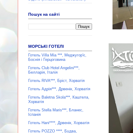
Пошук на сайті
МОРСЬКІ ГОТЕЛІ
Готель Villa Mia ***, Меджугор'є,
Боснія і Герцоговина
Готель Club Hotel Angelini***,
Белларія, Італія
Готель RIVA***, Бріст, Хорватія
Готель Адрія***, Дрвенік, Хорватія
Готель Baletna Skola***, Каштела,
Хорватія
Готель Stella Maris***, Бланес,
Іспанія
Готель Hani****, Дрвенік, Хорватія
Готель POZZO ****, Будва,