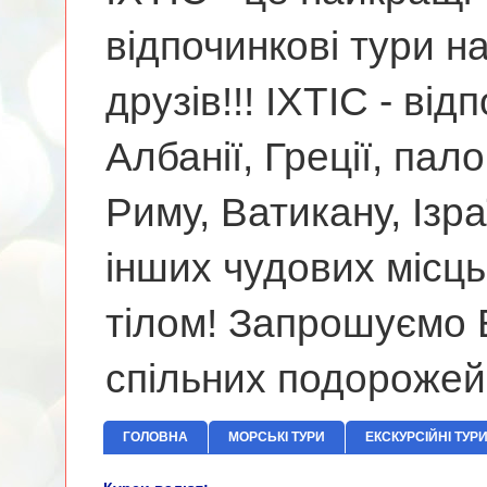
відпочинкові тури н
друзів!!! ІХТІС - від
Албанії, Греції, па
Риму, Ватикану, Ізр
інших чудових місць
тілом! Запрошуємо В
спільних подорожей
ГОЛОВНА
МОРСЬКІ ТУРИ
ЕКСКУРСІЙНІ ТУР
Відпочинок 