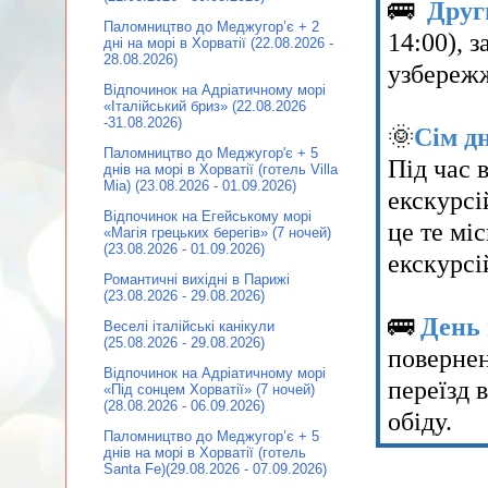
🚌
Друг
Паломництво до Меджугор’є + 2
14:00), 
дні на морі в Хорватії (22.08.2026 -
28.08.2026)
узбережж
Відпочинок на Адріатичному морі
«Італійський бриз» (22.08.2026
-31.08.2026)
🌞
Сім д
Паломництво до Меджугор'є + 5
Під час 
днів на морі в Хорватії (готель Villa
Mia) (23.08.2026 - 01.09.2026)
екскурсі
Відпочинок на Егейському морі
це те мі
«Магія грецьких берегів» (7 ночей)
(23.08.2026 - 01.09.2026)
екскурсі
Романтичні вихідні в Парижі
(23.08.2026 - 29.08.2026)
🚌
День 
Веселі італійські канікули
(25.08.2026 - 29.08.2026)
повернен
Відпочинок на Адріатичному морі
переїзд 
«Під сонцем Хорватії» (7 ночей)
(28.08.2026 - 06.09.2026)
обіду.
Паломництво до Меджугор’є + 5
днів на морі в Хорватії (готель
Santa Fe)(29.08.2026 - 07.09.2026)