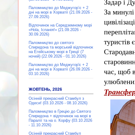
Задар і Д
Паломництво до Меджугор’є + 2
За минулі
дні на морі в Хорватії (21.09.2026 -
27.09.2026)
цивілізац
Відпочинок на Середземному морі
«Hola, Іспанія!» (21.09.2026 -
перепліта
30.09.2026)
туристів 
Паломництво до святого
Спиридона та морський відпочинок
Стародавн
на Егейському морі в Греції (7
ночей) (22.09.2026 - 01.10.2026)
старовинн
Паломництво до Меджугор'є + 2
дні на морі в Хорватії (26.09.2026 -
час, щоб 
03.10.2026)
улюблени
ЖОВТЕНЬ, 2026
Трансфер
Осінній прекрасний Стамбул з
Одеси! (03.10.2026 - 08.10.2026)
Паломництво в Грецію до Святого
Спиридона + відпочинок на морі в
Паралії та на о. Корфу (03.10.2026
- 11.10.2026)
Осінній прекрасний Стамбул