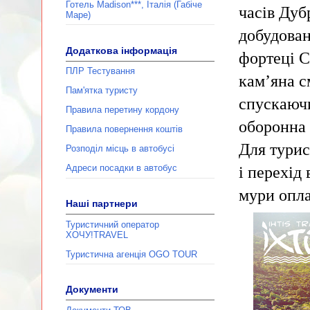
Готель Madison***, Італія (Габіче
часів Дуб
Маре)
добудован
Додаткова інформація
фортеці С
ПЛР Тестування
кам’яна с
Пам'ятка туристу
спускаючи
Правила перетину кордону
оборонна 
Правила повернення коштів
Для турис
Розподіл місць в автобусі
Адреси посадки в автобус
і перехід
мури опла
Наші партнери
Туристичний оператор
ХОЧУ!TRAVEL
Туристична агенція ОGО TOUR
Документи