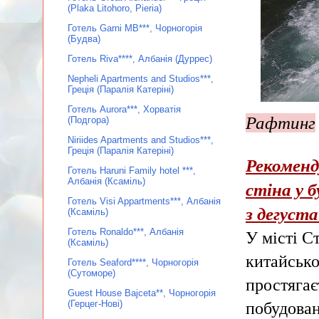
(Plaka Litohoro, Pieria)
Готель Garni MB***, Чорногорія
(Будва)
Готель Riva****, Албанія (Дуррес)
Nepheli Apartments and Studios***,
Греція (Паралія Катеріні)
Готель Aurora***, Хорватія
Рафтинг
(Подгора)
Niriides Apartments and Studios***,
Греція (Паралія Катеріні)
Рекоменд
Готель Haruni Family hotel ***,
Албанія (Ксаміль)
стіна у 
Готель Visi Appartments***, Албанія
з дегуст
(Ксаміль)
Готель Ronaldo***, Албанія
У місті С
(Ксаміль)
китайськ
Готель Seaford****, Чорногорія
(Сутоморе)
простягаєт
Guest House Bajceta**, Чорногорія
(Герцег-Нові)
побудован