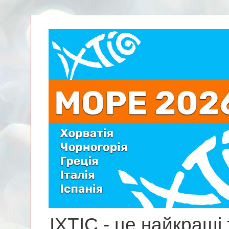
ІХТІС - це найкращі