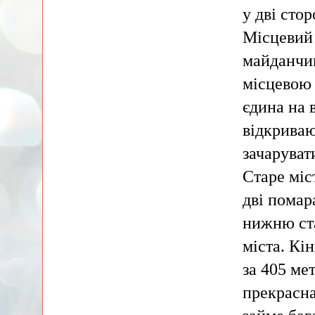
у дві стор
Місцевий 
майданчик
місцевою 
єдина на 
відкриваю
зачаруват
Старе міс
дві помар
нижню ста
міста. Кі
за 405 ме
прекрасна