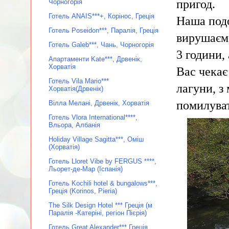
пригод.
Чорногорія
Готель ANAIS***+, Корінос, Греція
Наша подо
Готель Poseidon***, Паралія, Греція
вирушаємо
Готель Galeb***, Чань, Чорногорія
3 години,
Апартаменти Kate***, Дрвенік,
Хорватія
Вас чекає
Готель Vila Mario***
лагуни, з
Хорватія(Дрвенік)
помилува
Вілла Мелані, Дрвенік, Хорватія
Готель Vlora International****,
Вльора, Албанія
Holiday Village Sagitta***, Оміш
(Хорватія)
Готель Lloret Vibe by FERGUS ****,
Льорет-де-Мар (Іспанія)
Готель Kochili hotel & bungalows***,
Греція (Korinos, Pieria)
The Silk Design Hotel *** Греція (м
Паралія -Катеріні, регіон Пієрія)
Готель Great Alexander*** Греція