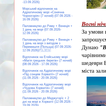
-13.09.2026)
Морський відпочинок на
Адріатичному морі «Сонячна
Чорногорія» (7 ночей) (07.09.2026 -
16.09.2026)
Вогні ні
Паломництво до Риму + Венеція +
1 день на морі (07.09.2026-
За умови 
12.09.2026)
запрошуєм
Паломництво до Риму + Венеція +
1 день на морі з виїздом з
Дунаю
"В
Перемишля (Польща) (07.09.2026-
12.09.2026)🇵🇱🇪🇺
чарівними
Відпочинок на Егейському морі
«Магія грецьких берегів» (7 ночей)
шедеври Б
(08.09.2026 - 17.09.2026)
міста зал
Відпочинок на Адріатичному морі
«Під сонцем Хорватії» (7 ночей)
(11.09.2026 - 20.09.2026)
Відпочинок на Адріатичному морі
«Чудова Хорватія» (7 ночей)
(11.09.2026 - 20.09.2026)
Паломництво до Меджугор'є + 2
дні на морі в Хорватії (12.09.2026 -
19.09.2026)