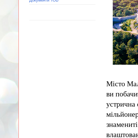
Документи ТОВ
Місто Мал
ви побачи
устрична 
мільйонер
знамениті
влаштован