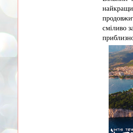
найкращих
продовжит
сміливо з
приблизн