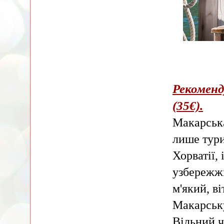
Рекоменд
(35€).
Макарська
лише тури
Хорватії,
узбережжі
м'який, ві
Макарську
Вільний ч