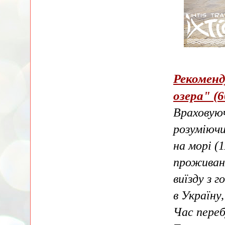
Рекоменд
озера"
(6
Враховуюч
розуміючи
на морі (
проживанн
виїзду з 
в Україну
Час переб