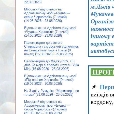
22.08.2026)
м.Львів 
Морський відпочинок на
Мукачев
Адріатичному морі «Будва —
серце Чорногорії» (7 ночей)
Організо
(14.08.2026 - 23.08.2026)
наявност
Відпочинок на Адріатичному морі
«Чудова Хорватія» (7 ночей)
іншому 
(14.08.2026 - 23.08.2026)
вартість
Паломництво до святого
Спиридона та морський відпочинок
автобус
на Егейському морі в Греції (8
ночей) (15.08.2026 - 25.08.2025)
Паломництво до Меджугор'є + 5
днів на морі в Хорватії (готель Villa
Mia) (16.08.2026 - 25.08.2026)
ПРОГ
Відпочинок на Адріатичному морі
«Під сонцем Хорватії» (9 ночей)
(19.08.2026 - 30.08.2026)
📌
Перш
На 3 дні у Румунію, “Монастирі і не
виїздів 
тільки” (21.08.2026 - 23.08.2026)
кордону,
Морський відпочинок на
Адріатичному морі «Будва —
серце Чорногорії» (7 ночей)
(21.08.2026 - 30.08.2026)