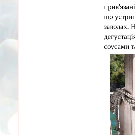
прив'язані
що устриц
заводах. 
дегустаці
соусами т