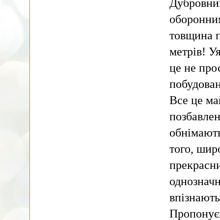
Дубровник
оборонним
товщина п
метрів! У
це не про
побудован
Все це ма
позбавлен
обнімають
того, шир
прекрасни
однозначн
впізнають
Пропонуєм