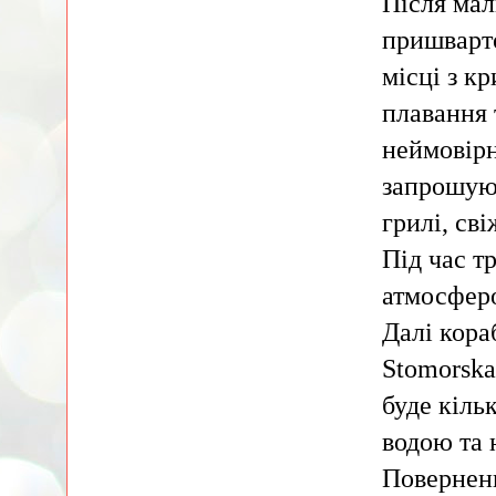
Після мал
пришварто
місці з к
плавання 
неймовірн
запрошуют
грилі, сві
Під час 
атмосферо
Далі кора
Stomorska
буде кіль
водою та 
Поверненн