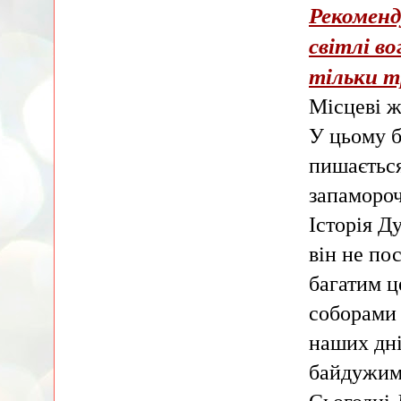
Рекоменд
світлі во
тільки т
Місцеві ж
У цьому б
пишається
запамороч
Історія Д
він не по
багатим ц
соборами 
наших дні
байдужим