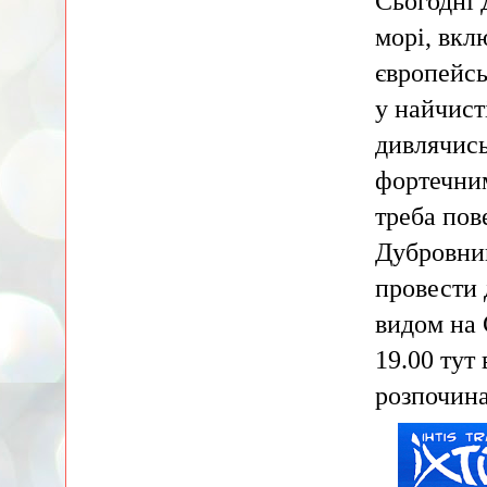
Сьогодні 
морі, вк
європейсь
у найчист
дивлячись
фортечним
треба пов
Дубровни
провести 
видом на 
19.00 тут
розпочина