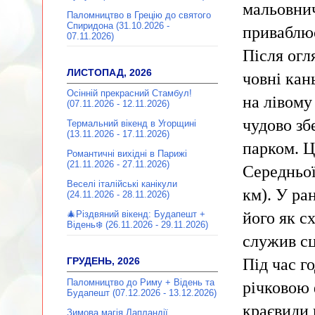
мальовнич
Паломництво в Грецію до святого
Спиридона (31.10.2026 -
приваблює
07.11.2026)
Після огл
ЛИСТОПАД, 2026
човні кан
Осінній прекрасний Стамбул!
на лівому
(07.11.2026 - 12.11.2026)
чудово зб
Термальний вікенд в Угорщині
(13.11.2026 - 17.11.2026)
парком. Ц
Романтичні вихідні в Парижі
(21.11.2026 - 27.11.2026)
Середньої
Веселі італійські канікули
км). У ра
(24.11.2026 - 28.11.2026)
його як с
🎄Різдвяний вікенд: Будапешт +
Відень❄️ (26.11.2026 - 29.11.2026)
служив сц
Під час г
ГРУДЕНЬ, 2026
Паломництво до Риму + Відень та
річковою 
Будапешт (07.12.2026 - 13.12.2026)
краєвиди 
Зимова магія Лапландії