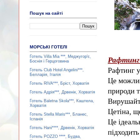
Пошук на сайті
МОРСЬКІ ГОТЕЛІ
Готель Villa Mia ***, Меджугор'є,
Рафтинг 
Боснія і Герцоговина
Рафтинг у
Готель Club Hotel Angelini***,
Белларія, Італія
Це можлив
Готель RIVA***, Бріст, Хорватія
природи т
Готель Адрія***, Дрвенік, Хорватія
Вирушайте
Готель Baletna Skola***, Каштела,
Хорватія
Цетіна, щ
Готель Stella Maris***, Бланес,
Іспанія
Це ідеаль
Готель Hani****, Дрвенік, Хорватія
підходить
Готель POZZO ****, Будва,