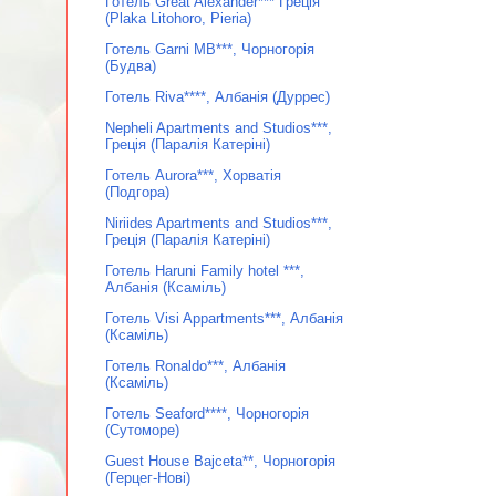
Готель Great Alexander*** Греція
(Plaka Litohoro, Pieria)
Готель Garni MB***, Чорногорія
(Будва)
Готель Riva****, Албанія (Дуррес)
Nepheli Apartments and Studios***,
Греція (Паралія Катеріні)
Готель Aurora***, Хорватія
(Подгора)
Niriides Apartments and Studios***,
Греція (Паралія Катеріні)
Готель Haruni Family hotel ***,
Албанія (Ксаміль)
Готель Visi Appartments***, Албанія
(Ксаміль)
Готель Ronaldo***, Албанія
(Ксаміль)
Готель Seaford****, Чорногорія
(Сутоморе)
Guest House Bajceta**, Чорногорія
(Герцег-Нові)