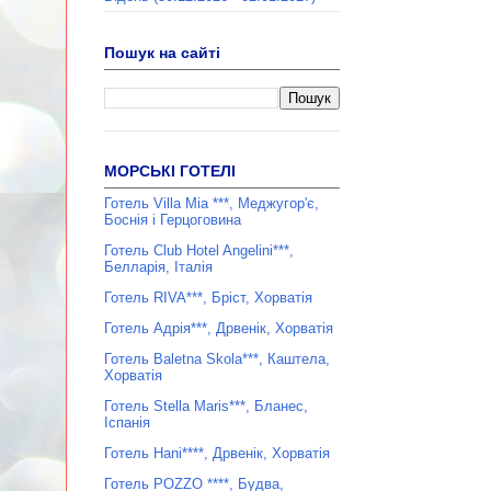
Пошук на сайті
МОРСЬКІ ГОТЕЛІ
Готель Villa Mia ***, Меджугор'є,
Боснія і Герцоговина
Готель Club Hotel Angelini***,
Белларія, Італія
Готель RIVA***, Бріст, Хорватія
Готель Адрія***, Дрвенік, Хорватія
Готель Baletna Skola***, Каштела,
Хорватія
Готель Stella Maris***, Бланес,
Іспанія
Готель Hani****, Дрвенік, Хорватія
Готель POZZO ****, Будва,