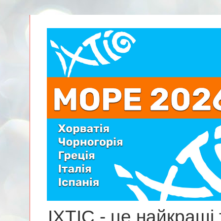
ІХТІС - це найкращі