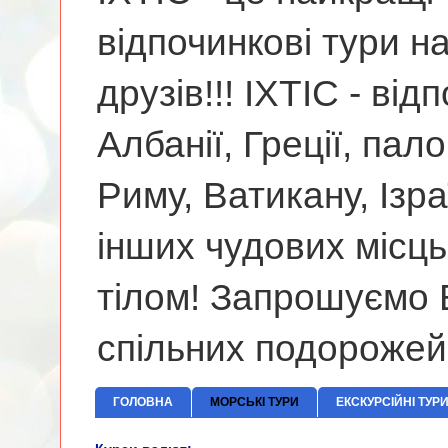
відпочинкові тури н
друзів!!! ІХТІС - від
Албанії, Греції, па
Риму, Ватикану, Ізр
інших чудових місць
тілом! Запрошуємо В
спільних подорожей
ГОЛОВНА
МОРСЬКІ ТУРИ
ЕКСКУРСІЙНІ ТУР
МОРЕ