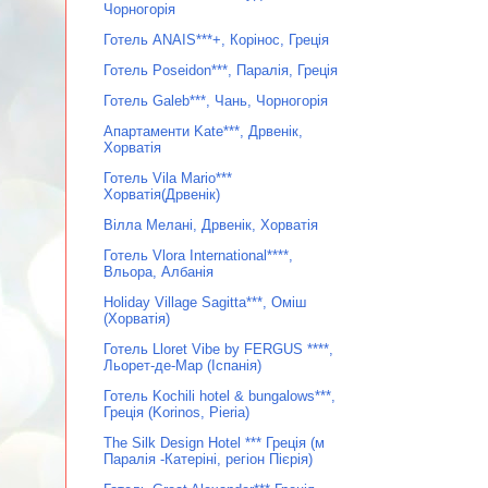
Чорногорія
Готель ANAIS***+, Корінос, Греція
Готель Poseidon***, Паралія, Греція
Готель Galeb***, Чань, Чорногорія
Апартаменти Kate***, Дрвенік,
Хорватія
Готель Vila Mario***
Хорватія(Дрвенік)
Вілла Мелані, Дрвенік, Хорватія
Готель Vlora International****,
Вльора, Албанія
Holiday Village Sagitta***, Оміш
(Хорватія)
Готель Lloret Vibe by FERGUS ****,
Льорет-де-Мар (Іспанія)
Готель Kochili hotel & bungalows***,
Греція (Korinos, Pieria)
The Silk Design Hotel *** Греція (м
Паралія -Катеріні, регіон Пієрія)