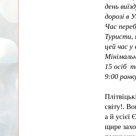
день виїз
дорозі в 
Час переб
Туристи, 
цей час у 
Мінімальн
15 осіб т
9:00 ранку
Плітвіцьк
світу!. В
а й усієї
щире захо