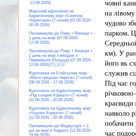
човні кан
-13.09.2026)
Морський відпочинок на
на лівому
Адріатичному морі «Сонячна
Чорногорія» (7 ночей) (07.09.2026 -
чудово зб
16.09.2026)
парком. Ц
Паломництво до Риму + Венеція +
1 день на морі (07.09.2026-
Середньої
12.09.2026)
Паломництво до Риму + Венеція +
км). У ра
1 день на морі з виїздом з
Перемишля (Польща) (07.09.2026-
його як с
12.09.2026)🇵🇱🇪🇺
служив сц
Відпочинок на Егейському морі
«Магія грецьких берегів» (7 ночей)
Під час г
(08.09.2026 - 17.09.2026)
Відпочинок на Адріатичному морі
річковою 
«Під сонцем Хорватії» (7 ночей)
(11.09.2026 - 20.09.2026)
краєвиди 
Відпочинок на Адріатичному морі
навколо р
«Чудова Хорватія» (7 ночей)
(11.09.2026 - 20.09.2026)
побачити 
Паломництво до Меджугор'є + 2
дні на морі в Хорватії (12.09.2026 -
час подор
19.09.2026)