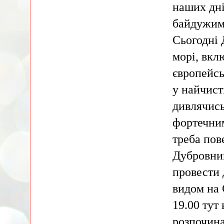
наших дні
байдужим
Сьогодні 
морі, вк
європейсь
у найчист
дивлячись
фортечним
треба пов
Дубровни
провести 
видом на 
19.00 тут
розпочина