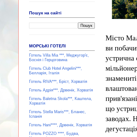
Пошук на сайті
Місто Мал
МОРСЬКІ ГОТЕЛІ
ви побачи
Готель Villa Mia ***, Меджугор'є,
устрична 
Боснія і Герцоговина
мільйонер
Готель Club Hotel Angelini***,
Белларія, Італія
знамениті
Готель RIVA***, Бріст, Хорватія
влаштован
Готель Адрія***, Дрвенік, Хорватія
прив'язані
Готель Baletna Skola***, Каштела,
Хорватія
що устриц
Готель Stella Maris***, Бланес,
Іспанія
заводах. 
Готель Hani****, Дрвенік, Хорватія
дегустаці
Готель POZZO ****, Будва,