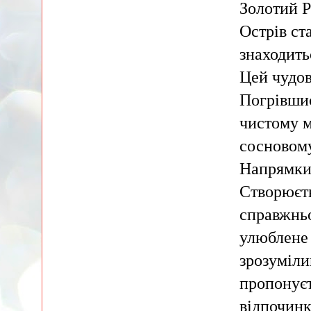
Золотий Р
Острів ст
знаходить
Цей чудов
Погрівшис
чистому м
сосновому
Напрямки 
Створюєть
справжньо
улюблене 
зрозуміли
пропонуєт
відпочинк