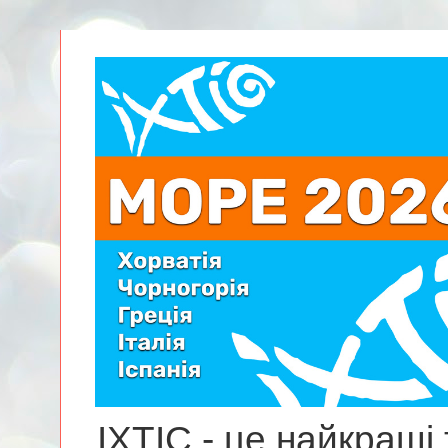
ІХТІС - це найкращі