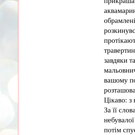
прикрашаю
аквамарин
обрамлен
розкинувс
протікают
травертин
завдяки т
мальовнич
вашому по
розташова
Цікаво: з
За її сло
небувалої
потім спу