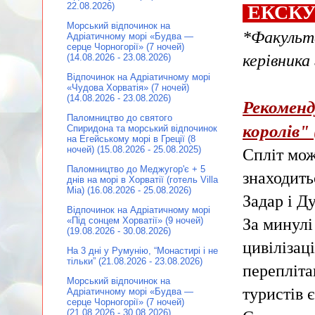
22.08.2026)
ЕКСКУР
Морський відпочинок на
*Факульта
Адріатичному морі «Будва —
серце Чорногорії» (7 ночей)
керівника 
(14.08.2026 - 23.08.2026)
Відпочинок на Адріатичному морі
«Чудова Хорватія» (7 ночей)
(14.08.2026 - 23.08.2026)
Рекоменд
Паломництво до святого
королів"
Спиридона та морський відпочинок
на Егейському морі в Греції (8
ночей) (15.08.2026 - 25.08.2025)
Спліт мож
Паломництво до Меджугор'є + 5
знаходить
днів на морі в Хорватії (готель Villa
Mia) (16.08.2026 - 25.08.2026)
Задар і Д
Відпочинок на Адріатичному морі
За минулі
«Під сонцем Хорватії» (9 ночей)
(19.08.2026 - 30.08.2026)
цивілізац
На 3 дні у Румунію, “Монастирі і не
тільки” (21.08.2026 - 23.08.2026)
перепліта
Морський відпочинок на
туристів 
Адріатичному морі «Будва —
серце Чорногорії» (7 ночей)
(21.08.2026 - 30.08.2026)