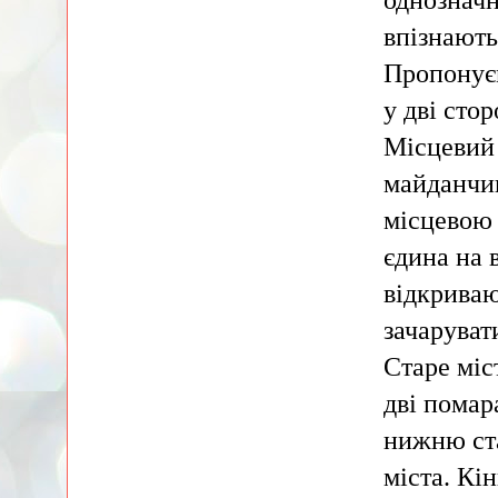
впізнають
Пропонуєм
у дві стор
Місцевий 
майданчик
місцевою 
єдина на 
відкриваю
зачаруват
Старе міс
дві помар
нижню ста
міста. Кі