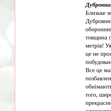
Дубровни
Близьке з
Дубровник
оборонним
товщина п
метрів! У
це не про
побудован
Все це ма
позбавлен
обнімають
того, шир
прекрасни
однозначн