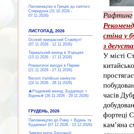
Паломництво в Грецію до святого
Спиридона (31.10.2026 -
Рафтинг
07.11.2026)
Рекоменд
ЛИСТОПАД, 2026
стіна у 
Осінній прекрасний Стамбул!
з дегуст
(07.11.2026 - 12.11.2026)
Термальний вікенд в Угорщині
У місті С
(13.11.2026 - 17.11.2026)
китайськ
Романтичні вихідні в Парижі
(21.11.2026 - 27.11.2026)
простягаєт
Веселі італійські канікули
(24.11.2026 - 28.11.2026)
побудован
🎄Різдвяний вікенд: Будапешт +
часів Дуб
Відень❄️ (26.11.2026 - 29.11.2026)
добудован
ГРУДЕНЬ, 2026
фортеці С
Паломництво до Риму + Відень та
кам’яна с
Будапешт (07.12.2026 - 13.12.2026)
Зимова магія Лапландії