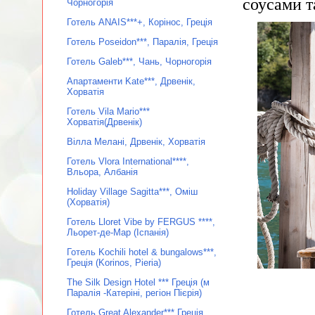
соусами т
Чорногорія
Готель ANAIS***+, Корінос, Греція
Готель Poseidon***, Паралія, Греція
Готель Galeb***, Чань, Чорногорія
Апартаменти Kate***, Дрвенік,
Хорватія
Готель Vila Mario***
Хорватія(Дрвенік)
Вілла Мелані, Дрвенік, Хорватія
Готель Vlora International****,
Вльора, Албанія
Holiday Village Sagitta***, Оміш
(Хорватія)
Готель Lloret Vibe by FERGUS ****,
Льорет-де-Мар (Іспанія)
Готель Kochili hotel & bungalows***,
Греція (Korinos, Pieria)
The Silk Design Hotel *** Греція (м
Паралія -Катеріні, регіон Пієрія)
Готель Great Alexander*** Греція