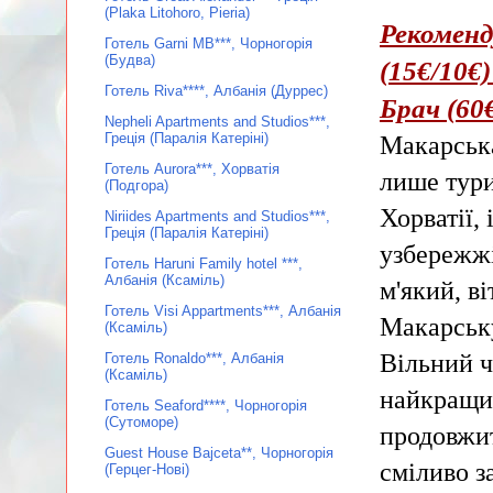
(Plaka Litohoro, Pieria)
Рекоменд
Готель Garni MB***, Чорногорія
(Будва)
(15€/10€
Готель Riva****, Албанія (Дуррес)
Брач (60€
Nepheli Apartments and Studios***,
Греція (Паралія Катеріні)
Макарська
Готель Aurora***, Хорватія
лише тури
(Подгора)
Хорватії,
Niriides Apartments and Studios***,
Греція (Паралія Катеріні)
узбережжі
Готель Haruni Family hotel ***,
Албанія (Ксаміль)
м'який, ві
Готель Visi Appartments***, Албанія
Макарську
(Ксаміль)
Вільний ч
Готель Ronaldo***, Албанія
(Ксаміль)
найкращих
Готель Seaford****, Чорногорія
(Сутоморе)
продовжит
Guest House Bajceta**, Чорногорія
сміливо з
(Герцег-Нові)