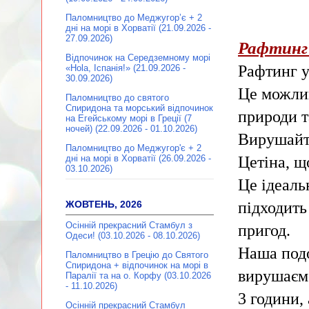
Паломництво до Меджугор’є + 2
дні на морі в Хорватії (21.09.2026 -
27.09.2026)
Рафтинг 
Відпочинок на Середземному морі
Рафтинг у
«Hola, Іспанія!» (21.09.2026 -
30.09.2026)
Це можлив
Паломництво до святого
Спиридона та морський відпочинок
природи т
на Егейському морі в Греції (7
ночей) (22.09.2026 - 01.10.2026)
Вирушайте
Паломництво до Меджугор'є + 2
Цетіна, щ
дні на морі в Хорватії (26.09.2026 -
03.10.2026)
Це ідеаль
підходить
ЖОВТЕНЬ, 2026
Осінній прекрасний Стамбул з
пригод.
Одеси! (03.10.2026 - 08.10.2026)
Наша подо
Паломництво в Грецію до Святого
Спиридона + відпочинок на морі в
вирушаємо
Паралії та на о. Корфу (03.10.2026
- 11.10.2026)
3 години,
Осінній прекрасний Стамбул