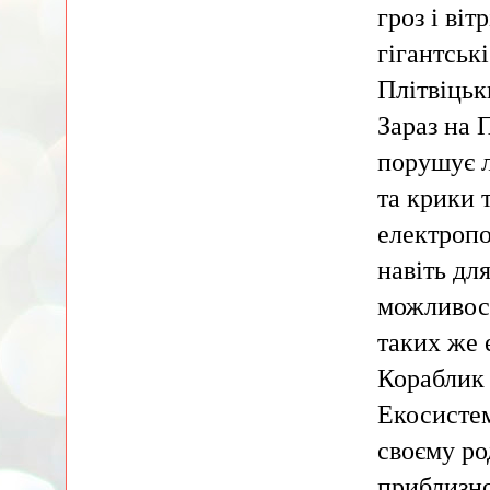
гроз і віт
гігантськ
Плітвіцьк
Зараз на 
порушує л
та крики 
електропо
навіть дл
можливост
таких же 
Кораблик 
Екосистем
своєму ро
приблизно