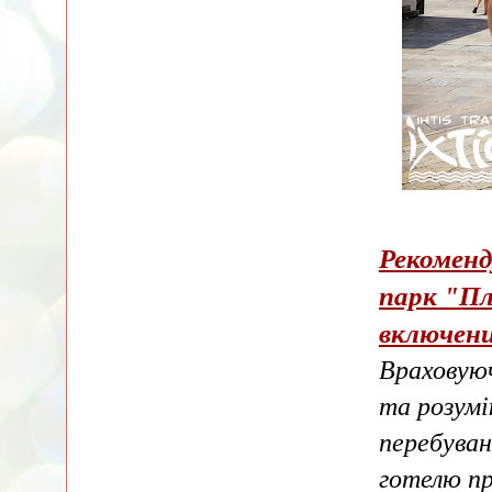
Рекоменд
парк "Пл
включений
Враховуюч
та розумі
перебуван
готелю пр