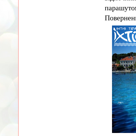
парашутом
Поверненн