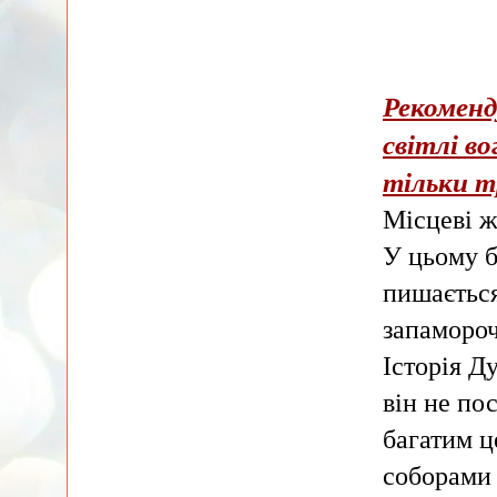
Рекоменд
світлі во
тільки т
Місцеві ж
У цьому б
пишається
запамороч
Історія Д
він не по
багатим ц
соборами 