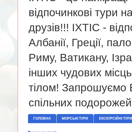
відпочинкові тури н
друзів!!! ІХТІС - від
Албанії, Греції, па
Риму, Ватикану, Ізр
інших чудових місць
тілом! Запрошуємо В
спільних подорожей
ГОЛОВНА
МОРСЬКІ ТУРИ
ЕКСКУРСІЙНІ ТУР
Відпочинок 