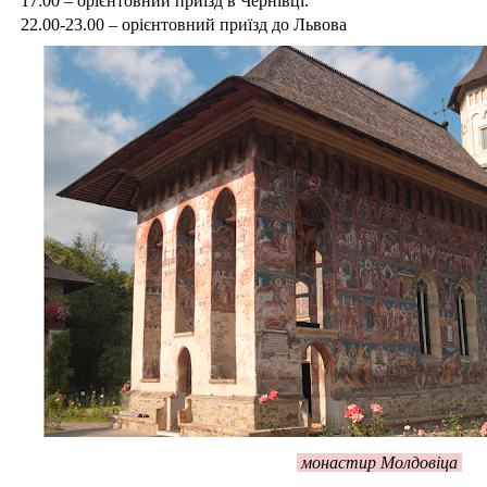
17:00 – орієнтовний приїзд в Чернівці.
22.00-23.00 – орієнтовний приїзд до Львова
монастир Молдовіца