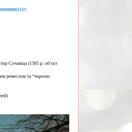
380980003355
тир Сучавіца (1585 р. об’єкт
ним ремеслом та “чорною
лей)