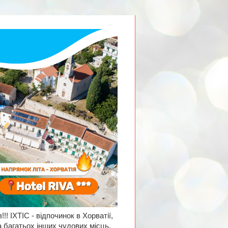
!! ІХТІС - відпочинок в Хорватії,
а багатьох інших чудових місць,