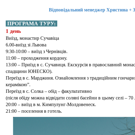
Відповідальний менеджер Христина + 
ПРОГРАМА ТУРУ:
1 день
Виїзд, монастир Сучавіца
6.00-виїзд зі Львова
9:30-10:00 – виїзд з Чернівців.
11:00 – проходження кордону.
13:00 – Приїзд в с. Сучавиця. Екскурсія в православний монас
спадщини ЮНЕСКО).
Переїзд в с. Марджиня. Ознайомлення з традиційним гончар
керамікою”.
Переїзд в с. Солка – обід – факультативно
(після обіду можна відвідати соляні басейни в цьому селі – 70 
20:00 – виїзд в м. Кимпулунг-Молдовенеск.
21:00 – поселення в готель.