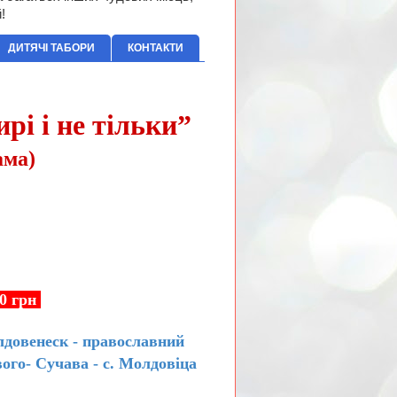
!
ДИТЯЧІ ТАБОРИ
КОНТАКТИ
рі і не тільки”
ама)
00 грн
лдовенеск - православний
ого- Сучава - с. Молдовіца