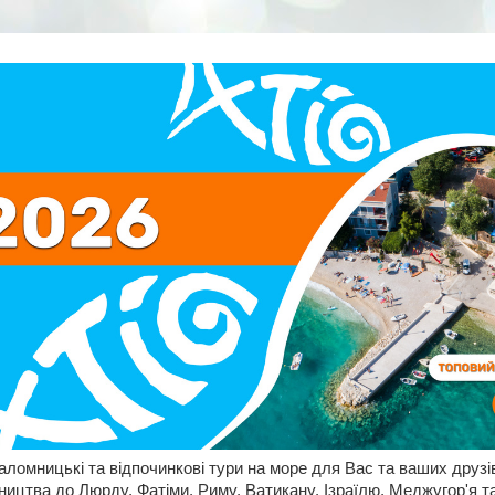
аломницькі та відпочинкові тури на море для Вас та ваших друзів!
омництва до Люрду, Фатіми, Риму, Ватикану, Ізраїлю, Меджугор'я т