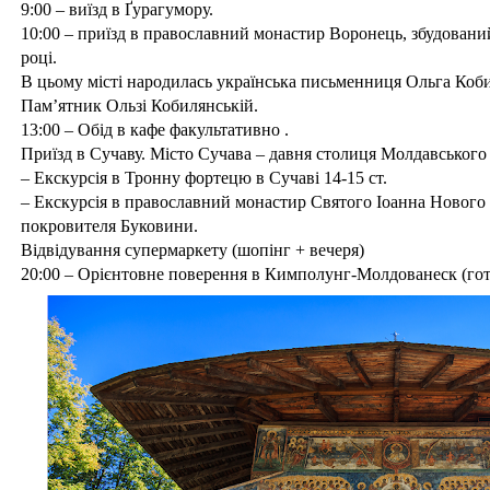
9:00 – виїзд в Ґурагумору.
10:00 – приїзд в православний монастир Воронець, збудован
році.
В цьому місті народилась українська письменниця Ольга Коб
Пам’ятник Ользі Кобилянській.
13:00 – Обід в кафе факультативно .
Приїзд в Сучаву. Місто Сучава – давня столиця Молдавського 
– Екскурсія в Тронну фортецю в Сучаві 14-15 ст.
– Екскурсія в православний монастир Святого Іоанна Нового 
покровителя Буковини.
Відвідування супермаркету (шопінг + вечеря)
20:00 – Орієнтовне поверення в Кимполунг-Молдованеск (гот