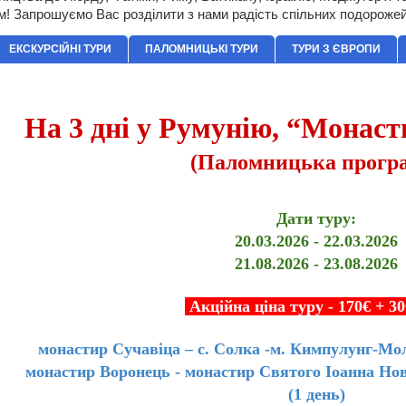
м! Запрошуємо Вас розділити з нами радість спільних подорожей
ЕКСКУРСІЙНІ ТУРИ
ПАЛОМНИЦЬКІ ТУРИ
ТУРИ З ЄВРОПИ
На 3 дні у Румунію, “Монастирі і не тільки” (Паломницька програма)
На 3 дні у Румунію, “Монасти
(Паломницька прогр
Дати туру:
20.03.2026 - 22.03.2026
21.08.2026 - 23.08.2026
Акційна ціна туру - 170€ + 3
монастир Сучавіца – с. Солка -м. Кимпулунг-Мо
монастир Воронець - монастир Святого Іоанна Нов
(1 день)