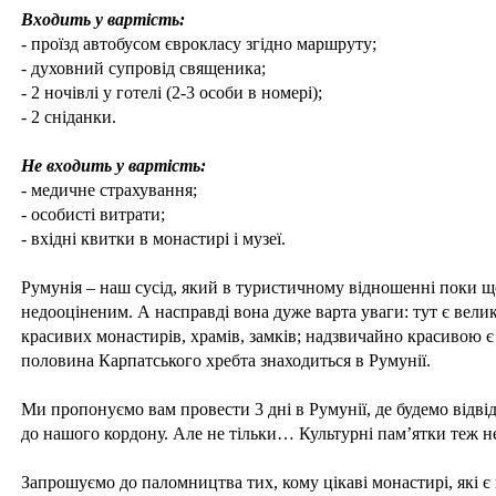
Входить у вартість:
- проїзд автобусом єврокласу згідно маршруту;
- духовний супровід священика;
- 2 ночівлі у готелі (2-3 особи в номері);
- 2 сніданки.
Не входить у вартість:
- медичне страхування;
- особисті витрати;
- вхідні квитки в монастирі і музеї.
Румунія – наш сусід, який в туристичному відношенні поки що
недооціненим. А насправді вона дуже варта уваги: тут є вели
красивих монастирів, храмів, замків; надзвичайно красивою 
половина Карпатського хребта знаходиться в Румунії.
Ми пропонуємо вам провести 3 дні в Румунії, де будемо відві
до нашого кордону. Але не тільки… Культурні пам’ятки теж н
Запрошуємо до паломництва тих, кому цікаві монастирі, які є