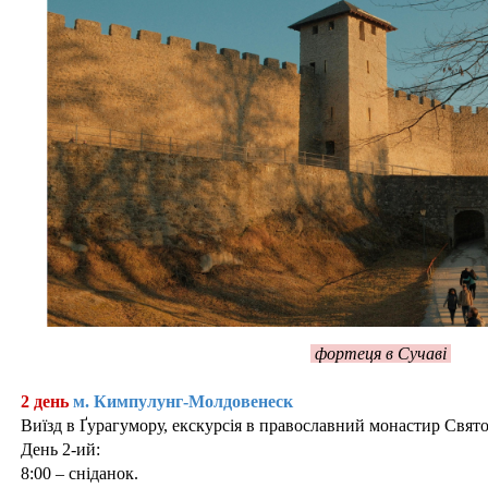
фортеця в Сучаві
День 2
2 день
м. Кимпулунг-Молдовенеск
Виїзд в Ґурагумору, екскурсія в православний монастир Свят
День 2-ий:
8:00 – сніданок.