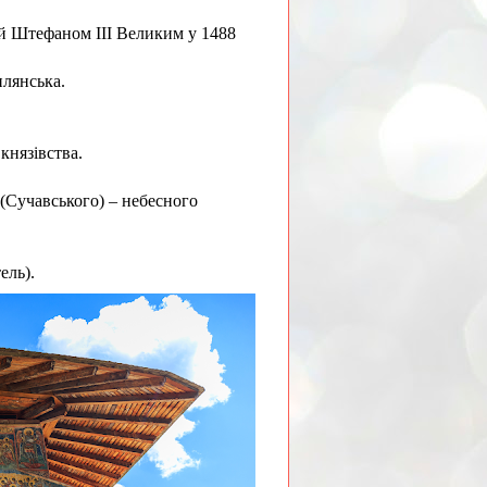
ий Штефаном ІІІ Великим у 1488
илянська.
князівства.
(Сучавського) – небесного
ель).