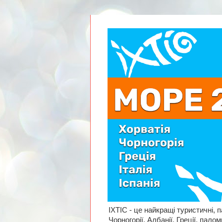
ІХТІС - це найкращі туристичні, п
Чорногорії, Албанії, Греції, пал