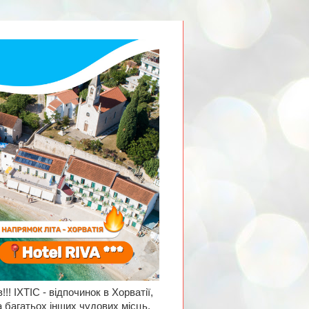
!! ІХТІС - відпочинок в Хорватії,
а багатьох інших чудових місць,