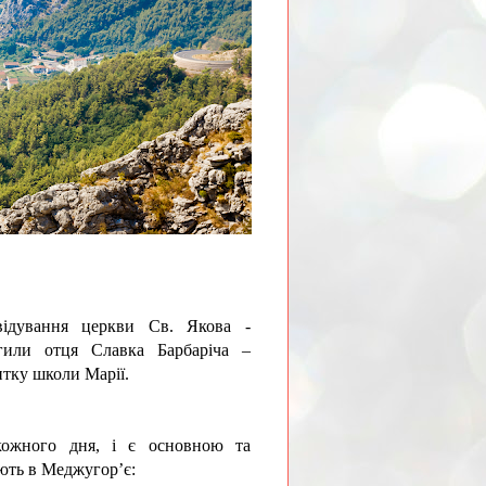
відування
церкви Св. Якова
-
гили отця Славка Барбаріча –
итку школи Марії.
 кожного дня, і є основною та
ають в Меджугор’є: