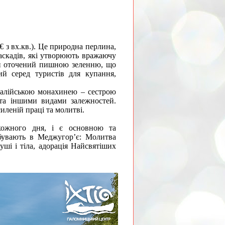
 з вх.кв.)
. Це природна перлина,
каскадів, які утворюють вражаючу
ін оточений пишною зеленню, що
ий серед туристів для купання,
талійською монахинею – сестрою
 та іншими видами залежностей.
иленій праці та молитві.
 кожного дня, і є основною та
ебувають в Меджугор’є: Молитва
ші і тіла, адорація Найсвятіших