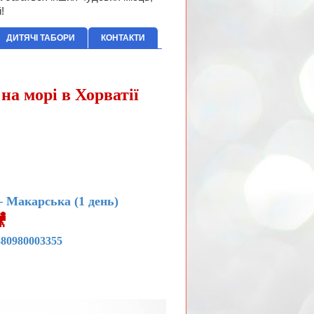
!
ДИТЯЧІ ТАБОРИ
КОНТАКТИ
на морі в Хорватії
 –
Макарська (1 день)

380980003355