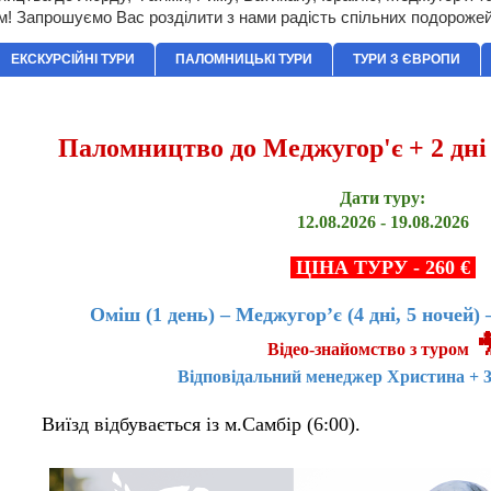
м! Запрошуємо Вас розділити з нами радість спільних подорожей
ЕКСКУРСІЙНІ ТУРИ
ПАЛОМНИЦЬКІ ТУРИ
ТУРИ З ЄВРОПИ
Паломництво до Меджугорʼє + 2 дні на морі в Хорватії
Паломництво до Меджугор'є + 2 дні 
Дати туру:
12.08.2026 - 19.08.2026
ЦІНА ТУРУ - 260 €
Оміш (1 день) – Меджугор’є (4 дні, 5 ночей)

Відео-знайомство з туром
Відповідальний менеджер Христина + 
Виїзд відбувається із м.Самбір (6:00).