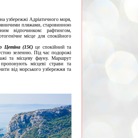
 на узбережжі Адріатичного моря,
альовничими пляжами, старовинною
ним відпочинком: рафтингом,
тогенічне місце для спокійного
ю Цетіна (15
€)
це спокійний та
устою зеленню. Під час подорожі
ажі та місцеву фауну. Маршрут
 пропонують місцеві страви та
очити від морського узбережжя та